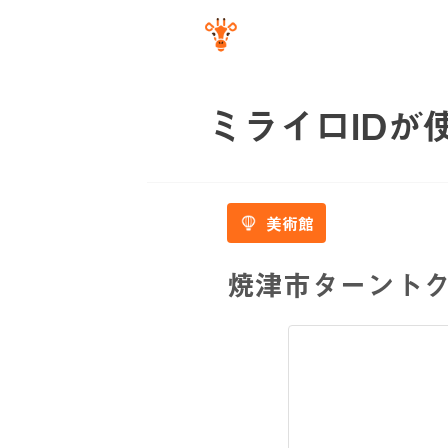
ミライロIDが
美術館
焼津市ターント