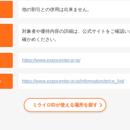
他の割引との併用は出来ません。
対象者や優待内容の詳細は、公式サイトをご確認い
確かめください。
https://www.expocenter.or.jp/
）
https://www.expocenter.or.jp/information/price_list/
ミライロIDが使える場所を探す