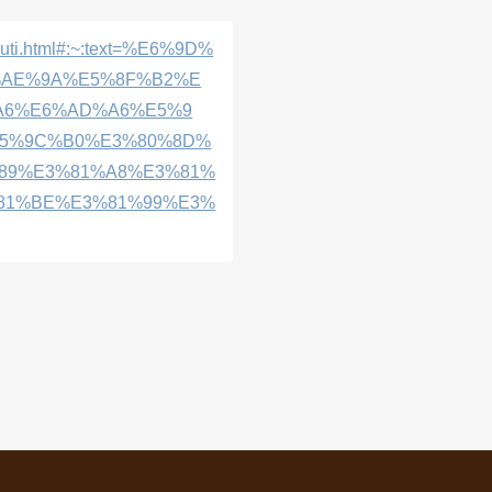
jyouti.html#:~:text=%E6%9D%
%AE%9A%E5%8F%B2%E
A6%E6%AD%A6%E5%9
E5%9C%B0%E3%80%8D%
89%E3%81%A8%E3%81%
81%BE%E3%81%99%E3%