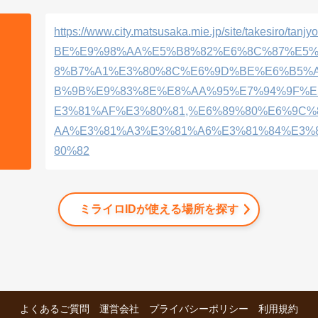
https://www.city.matsusaka.mie.jp/site/takesiro/tan
BE%E9%98%AA%E5%B8%82%E6%8C%87%E5
8%B7%A1%E3%80%8C%E6%9D%BE%E6%B5%
B%9B%E9%83%8E%E8%AA%95%E7%94%9F%
E3%81%AF%E3%80%81,%E6%89%80%E6%9C%
AA%E3%81%A3%E3%81%A6%E3%81%84%E3%
80%82
ミライロIDが使える場所を探す
よくあるご質問
運営会社
プライバシーポリシー
利用規約