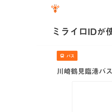
ミライロIDが
バス
川崎鶴見臨港バ