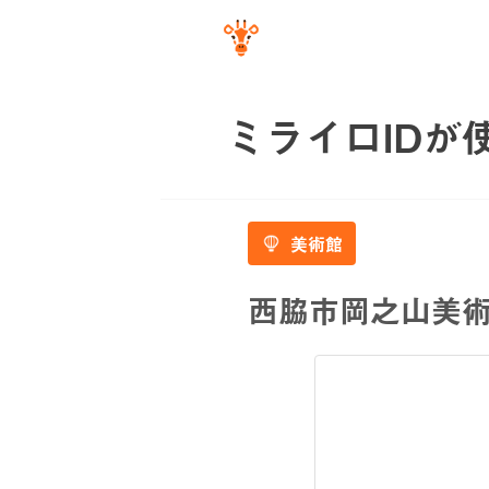
ミライロIDが
美術館
西脇市岡之山美