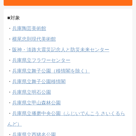
■対象
・
兵庫陶芸美術館
・
横尾忠則現代美術館
・
阪神・淡路大震災記念人と防災未来センター
・
兵庫県立フラワーセンター
・
兵庫県立舞子公園（移情閣を除く）
・
兵庫県立舞子公園移情閣
・
兵庫県立明石公園
・
兵庫県立甲山森林公園
・
兵庫県立播磨中央公園（ふじいでんこう さいくるら
んど）
・
兵庫県立西猪名公園